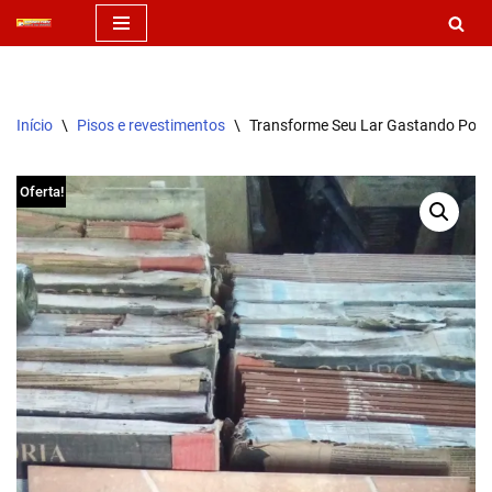
Pular
para
o
Início
\
Pisos e revestimentos
\
Transforme Seu Lar Gastando Pouco
conteúdo
Oferta!