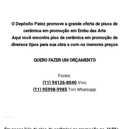
O Depósito Patez promove a grande oferta de pisos de
cerâmica em promoção em Embu das Arte
Aqui você encontra piso de cerâmica em promoção de
diversos tipos para sua obra e com os menores preços
QUERO FAZER UM ORÇAMENTO
Fones:
(11) 94126-8040
Vivo
(11) 95998-9985
Tim Whatsapp
IDÉIAS PARA PISOS CERÂMICOS PARA TODA A CASA