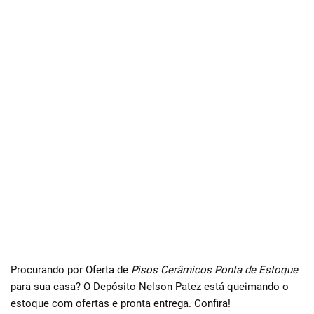
GRANDE OFERTA DE PISOS DE CERÂMICA EM PROMOÇÃO EM EMBU DAS ARTE
Procurando por Oferta de
Pisos Cerâmicos Ponta de Estoque
para sua casa? O Depósito Nelson Patez está queimando o
estoque com ofertas e pronta entrega. Confira!