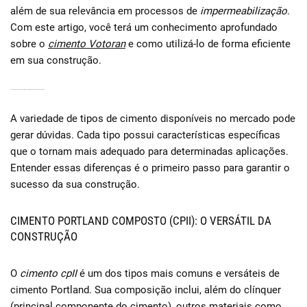
além de sua relevância em processos de
impermeabilização
.
Com este artigo, você terá um conhecimento aprofundado
sobre o
cimento Votoran
e como utilizá-lo de forma eficiente
em sua construção.
DESVENDANDO OS TIPOS DE CIMENTO: QUAL A MELHOR OPÇÃO PARA SUA OBRA?
A variedade de tipos de cimento disponíveis no mercado pode
gerar dúvidas. Cada tipo possui características específicas
que o tornam mais adequado para determinadas aplicações.
Entender essas diferenças é o primeiro passo para garantir o
sucesso da sua construção.
CIMENTO PORTLAND COMPOSTO (CPII): O VERSÁTIL DA
CONSTRUÇÃO
O
cimento cpII
é um dos tipos mais comuns e versáteis de
cimento Portland. Sua composição inclui, além do clínquer
(principal componente do cimento), outros materiais como