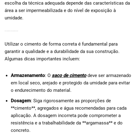
escolha da técnica adequada depende das características da
área a ser impermeabilizada e do nível de exposição à
umidade.
DICAS ESSENCIAIS PARA O USO CORRETO DO CIMENTO NA SUA OBRA
Utilizar o cimento de forma correta é fundamental para
garantir a qualidade e a durabilidade da sua construção.
Algumas dicas importantes incluem:
Armazenamento
: O
saco de cimento
deve ser armazenado
em local seco, arejado e protegido da umidade para evitar
o endurecimento do material.
Dosagem
: Siga rigorosamente as proporções de
**cimento**, agregados e água recomendadas para cada
aplicação. A dosagem incorreta pode comprometer a
resistência e a trabalhabilidade da **argamassa** e do
concreto.