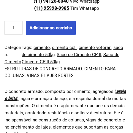
(11) 94126-8040
Vivo Whatsapp
(11) 95998-9985
Tim Whatsapp
Adicionar ao carrinho
Categori
Tags:
cimento
, 
cimento cpII
, 
cimento votoran
, 
saco
a:
de cimento 50kg
, 
Saco de Cimento CP II
, 
Saco de
Cimento
Cimento CP II 50kg
ESTRUTURAS DE CONCRETO ARMADO: CIMENTO PARA
COLUNAS, VIGAS E LAJES FORTES
O concreto armado, composto por cimento, agregados (
areia
e brita
), água e armação de aço, é a espinha dorsal de muitas
construções. O cimento é o aglomerante que une os demais
materiais, conferindo resistência e solidez à estrutura. Ele é
indispensável na construção de colunas, vigas de concreto e
no enchimento de lajes, elementos que suportam as cargas