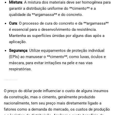
Mistura
: A mistura dos materiais deve ser homogênea para
garantir a distribuição uniforme do **cimento** e a
qualidade da **argamassa** e do concreto.
Cura
: O processo de cura do concreto e da **argamassa**
é essencial para o desenvolvimento da resistência.
Mantenha as superfícies úmidas por alguns dias após a
aplicação.
Segurança
: Utilize equipamentos de proteção individual
(EPIs) ao manusear o **cimento**, como luvas, óculos e
máscara, para evitar irritações na pele e nas vias
respiratórias.
O CUSTO-BENEFÍCIO DO CIMENTO: ANALISANDO O PREÇO DO DÓLAR E OUTROS FATORES
O preço do dólar pode influenciar o custo de alguns insumos
da construção, mas o cimento, geralmente produzido
nacionalmente, tem seu preço mais diretamente ligado a
fatores como a demanda do mercado, os custos de produção