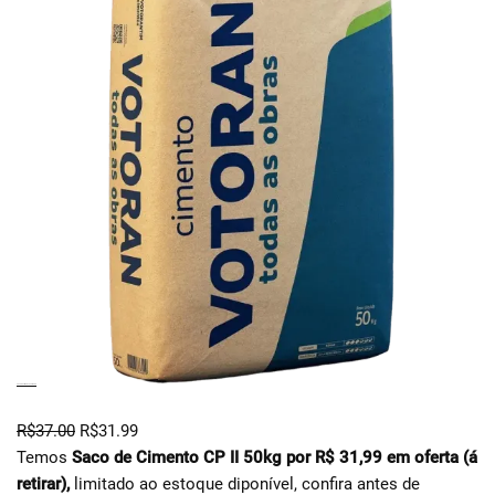
SACO DE CIMENTO CP II 50KG
R$
37.00
R$
31.99
Temos
Saco de Cimento CP II 50kg por R$ 31,99 em oferta (á
retirar),
limitado ao estoque diponível, confira antes de