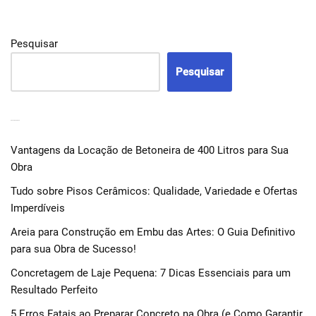
Pesquisar
Pesquisar
POSTS RECENTES
Vantagens da Locação de Betoneira de 400 Litros para Sua
Obra
Tudo sobre Pisos Cerâmicos: Qualidade, Variedade e Ofertas
Imperdíveis
Areia para Construção em Embu das Artes: O Guia Definitivo
para sua Obra de Sucesso!
Concretagem de Laje Pequena: 7 Dicas Essenciais para um
Resultado Perfeito
5 Erros Fatais ao Preparar Concreto na Obra (e Como Garantir